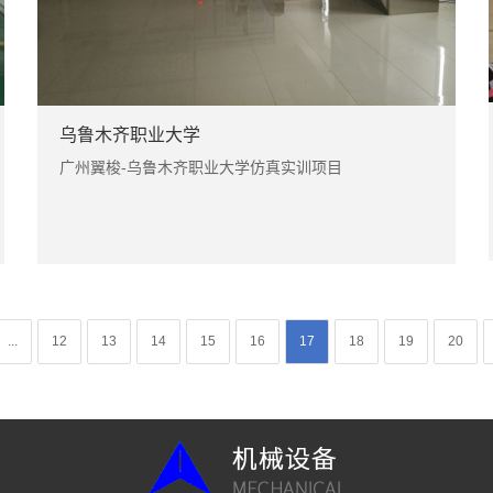
乌鲁木齐职业大学
广州翼梭-乌鲁木齐职业大学仿真实训项目
...
12
13
14
15
16
17
18
19
20