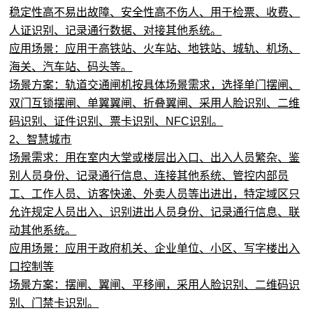
稳定性高不易出故障、安全性高不伤人、用于检票、收费、
人证识别、记录通行数据、对接其他系统。
应用场景：应用于高铁站、火车站、地铁站、城轨、机场、
海关、汽车站、码头等。
场景方案：轨道交通闸机按具体场景需求，选择单门摆闸、
双门互锁摆闸、单翼翼闸、折叠翼闸、采用人脸识别、二维
码识别、证件识别、票卡识别、NFC识别。
2、智慧城市
场景需求：用在室内大堂或楼层出入口、出入人员繁杂、鉴
别人员身份、记录通行信息、连接其他系统、管控内部员
工、工作人员、访客快递、外卖人员等出进出，特定域区只
允许规定人员出入、识别进出人员身份、记录通行信息、联
动其他系统。
应用场景：应用于政府机关、企业单位、小区、写字楼出入
口控制等
场景方案：摆闸、
翼闸
、平移闸，采用人脸识别、二维码识
别、门禁卡识别。