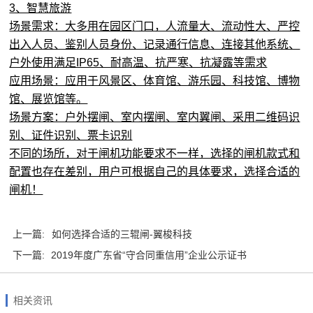
3、智慧旅游
场景需求：大多用在园区门口，人流量大、流动性大、严控
出入人员、鉴别人员身份、记录通行信息、连接其他系统、
户外使用满足IP65、耐高温、抗严寒、抗凝露等需求
应用场景：应用于风景区、体育馆、游乐园、科技馆、博物
馆、展览馆等。
场景方案：户外摆闸、室内摆闸、室内翼闸、采用二维码识
别、证件识别、票卡识别
不同的场所，对于
闸机
功能要求不一样，选择的闸机款式和
配置也存在差别，用户可根据自己的具体要求，选择合适的
闸机！
上一篇:
如何选择合适的三辊闸-翼梭科技
下一篇:
2019年度广东省“守合同重信用”企业公示证书
相关资讯